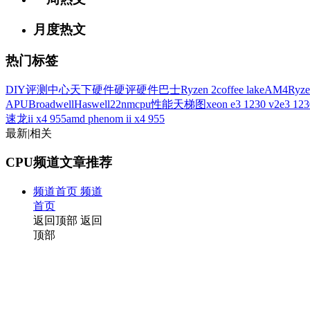
月度热文
热门标签
DIY评测中心
天下硬件
硬评
硬件巴士
Ryzen 2
coffee lake
AM4
Ryze
APU
Broadwell
Haswell
22nm
cpu性能天梯图
xeon e3 1230 v2
e3 1
速龙ii x4 955
amd phenom ii x4 955
最新
|
相关
CPU频道文章推荐
频道首页
频道
首页
返回顶部
返回
顶部