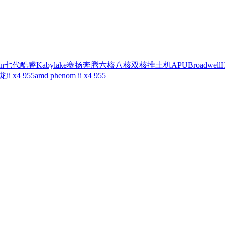
n
七代酷睿
Kabylake
赛扬
奔腾
六核
八核
双核
推土机
APU
Broadwell
H
ii x4 955
amd phenom ii x4 955