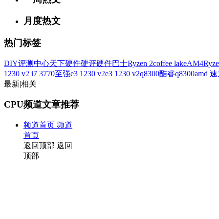
月度热文
热门标签
DIY评测中心
天下硬件
硬评
硬件巴士
Ryzen 2
coffee lake
AM4
Ryze
1230 v2 i7 3770
至强e3 1230 v2
e3 1230 v2
q8300
酷睿q8300
amd 速龙
最新
|
相关
CPU频道文章推荐
频道首页
频道
首页
返回顶部
返回
顶部