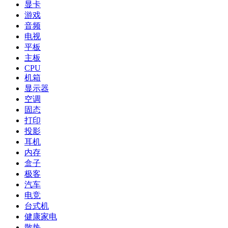
显卡
游戏
音频
电视
平板
主板
CPU
机箱
显示器
空调
固态
打印
投影
耳机
内存
盒子
极客
汽车
电竞
台式机
健康家电
散热