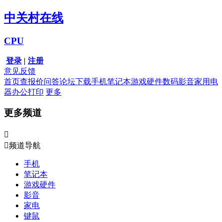
中关村在线
CPU
登录
|
注册
意见反馈
首页
查报价
问答
论坛
下载
手机
笔记本
游戏硬件
数码影音
家用电
器
办公打印
更多
更多频道


频道导航
手机
笔记本
游戏硬件
影音
家电
键鼠