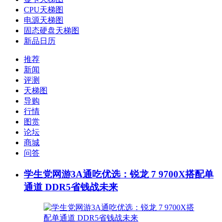
CPU天梯图
电源天梯图
固态硬盘天梯图
新品日历
推荐
新闻
评测
天梯图
导购
行情
图赏
论坛
商城
问答
学生党网游3A通吃优选：锐龙 7 9700X搭配单
通道 DDR5省钱战未来