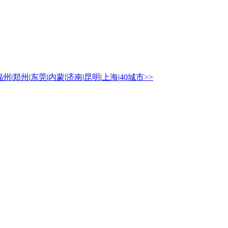
福州
|
郑州
|
东莞
|
内蒙
|
济南
|
昆明
|
上海
|
40城市>>