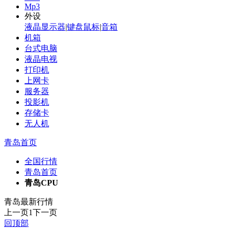
Mp3
外设
液晶显示器
|
键盘鼠标
|
音箱
机箱
台式电脑
液晶电视
打印机
上网卡
服务器
投影机
存储卡
无人机
青岛首页
全国行情
青岛首页
青岛CPU
青岛最新行情
上一页
1
下一页
回顶部