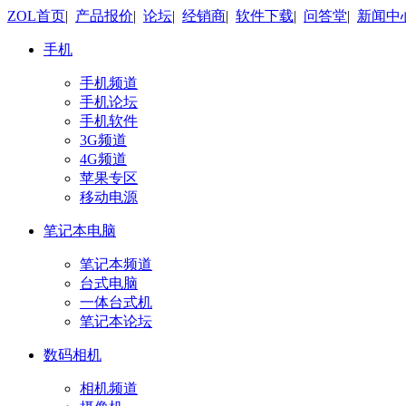
ZOL首页
|
产品报价
|
论坛
|
经销商
|
软件下载
|
问答堂
|
新闻中
手机
手机频道
手机论坛
手机软件
3G频道
4G频道
苹果专区
移动电源
笔记本电脑
笔记本频道
台式电脑
一体台式机
笔记本论坛
数码相机
相机频道