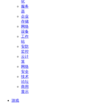
化
服务
器
企业
存储
网络
设备
工作
站
安防
监控
云计
算
网络
安全
技术
论坛
商用
显示
游戏