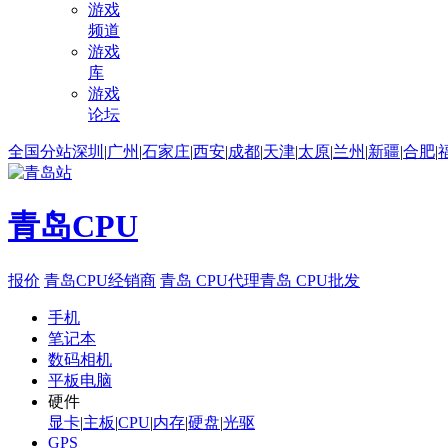
游戏
频道
游戏
库
游戏
论坛
全国分站
深圳
|
广州
|
石家庄
|
西安
|
成都
|
天津
|
太原
|
兰州
|
新疆
|
合肥
|
青岛CPU
报价
青岛CPU经销商
青岛 CPU代理
青岛 CPU批发
手机
笔记本
数码相机
平板电脑
硬件
显卡
|
主板
|
CPU
|
内存
|
硬盘
|
光驱
GPS