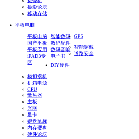
摄像机
摄影论坛
移动存储
平板电脑
GPS
平板电脑
智能数码
国产平板
数码配件
智能穿戴
平板应用
数码音响
道路安全
iPAD3专
电子书
区
DIY硬件
模拟攒机
机箱电源
CPU
散热器
主板
光驱
显卡
键盘鼠标
内存硬盘
硬件论坛