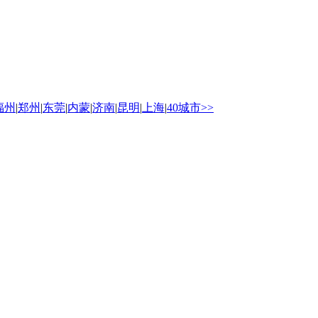
福州
|
郑州
|
东莞
|
内蒙
|
济南
|
昆明
|
上海
|
40城市>>