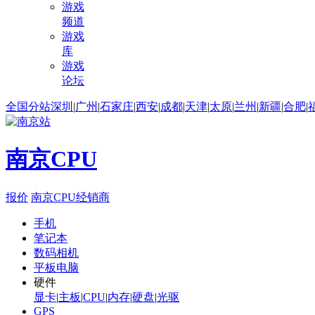
游戏
频道
游戏
库
游戏
论坛
全国分站
深圳
|
广州
|
石家庄
|
西安
|
成都
|
天津
|
太原
|
兰州
|
新疆
|
合肥
|
南京CPU
报价
南京CPU经销商
手机
笔记本
数码相机
平板电脑
硬件
显卡
|
主板
|
CPU
|
内存
|
硬盘
|
光驱
GPS