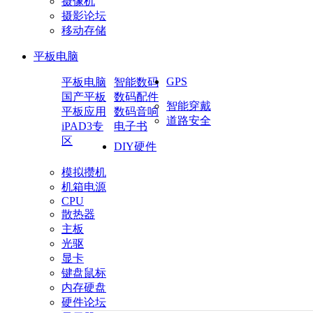
摄像机
摄影论坛
移动存储
平板电脑
GPS
平板电脑
智能数码
国产平板
数码配件
智能穿戴
平板应用
数码音响
道路安全
iPAD3专
电子书
区
DIY硬件
模拟攒机
机箱电源
CPU
散热器
主板
光驱
显卡
键盘鼠标
内存硬盘
硬件论坛