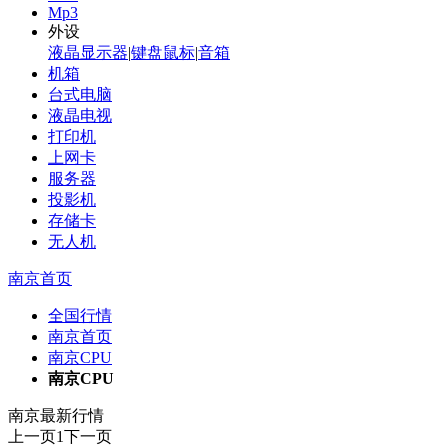
Mp3
外设
液晶显示器
|
键盘鼠标
|
音箱
机箱
台式电脑
液晶电视
打印机
上网卡
服务器
投影机
存储卡
无人机
南京首页
全国行情
南京首页
南京CPU
南京CPU
南京最新行情
上一页
1
下一页