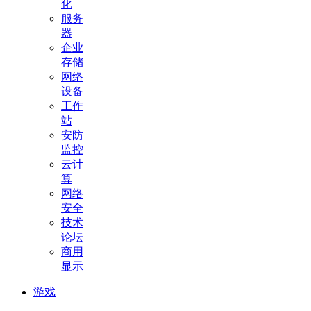
化
服务
器
企业
存储
网络
设备
工作
站
安防
监控
云计
算
网络
安全
技术
论坛
商用
显示
游戏