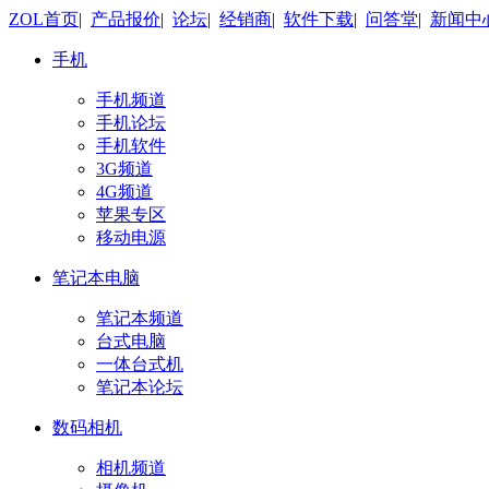
ZOL首页
|
产品报价
|
论坛
|
经销商
|
软件下载
|
问答堂
|
新闻中
手机
手机频道
手机论坛
手机软件
3G频道
4G频道
苹果专区
移动电源
笔记本电脑
笔记本频道
台式电脑
一体台式机
笔记本论坛
数码相机
相机频道