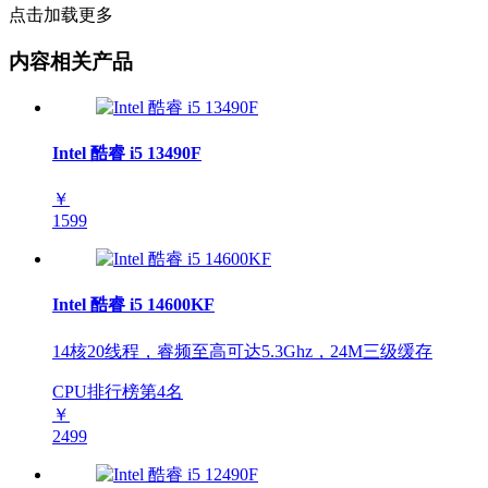
点击加载更多
内容相关产品
Intel 酷睿 i5 13490F
￥
1599
Intel 酷睿 i5 14600KF
14核20线程，睿频至高可达5.3Ghz，24M三级缓存
CPU排行榜第
4
名
￥
2499