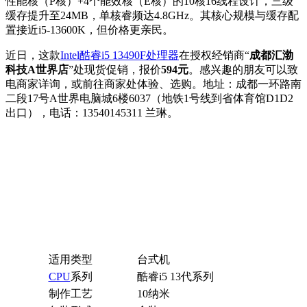
性能核（P核）+4个能效核（E核）的10核16线程设计，三级
缓存提升至24MB，单核睿频达4.8GHz。其核心规模与缓存配
置接近i5-13600K，但价格更亲民。
近日，这款
Intel酷睿i5 13490F
处理器
在授权经销商“
成都汇渤
科技A世界店
”处现货促销，报价
594元
。感兴趣的朋友可以致
电商家详询，或前往商家处体验、选购。地址：成都一环路南
二段17号A世界电脑城6楼6037（地铁1号线到省体育馆D1D2
出口），电话：13540145311 兰琳。
适用类型
台式机
CPU
系列
酷睿i5 13代系列
制作工艺
10纳米