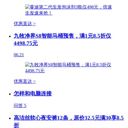
优惠直达 >
九牧净界S8智能马桶预售，满1元8.5折仅
4498.75元
06.21
优惠直达 >
怎样和电脑连接
问答
5
高洁丝软心夜安裤12条，原价32.5元满30享8.5
折