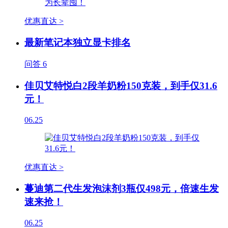
优惠直达 >
最新笔记本独立显卡排名
问答
6
佳贝艾特悦白2段羊奶粉150克装，到手仅31.6
元！
06.25
优惠直达 >
蔓迪第二代生发泡沫剂3瓶仅498元，倍速生发
速来抢！
06.25