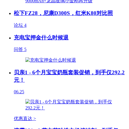
松下FZ28，尼康D300S，红米K80对比照
论坛
4
充电宝押金什么时候退
问答
5
贝亲1 - 6个月宝宝奶瓶套装促销，到手仅292.2
元！
06.25
优惠直达 >