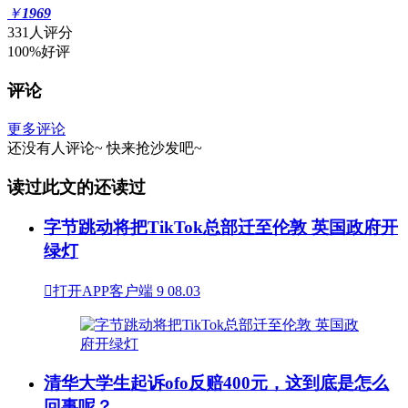
￥
1969
331人评分
100%好评
评论
更多评论
还没有人评论~
快来
抢沙发
吧~
读过此文的还读过
字节跳动将把TikTok总部迁至伦敦 英国政府开
绿灯

打开APP客户端
9
08.03
清华大学生起诉ofo反赔400元，这到底是怎么
回事呢？