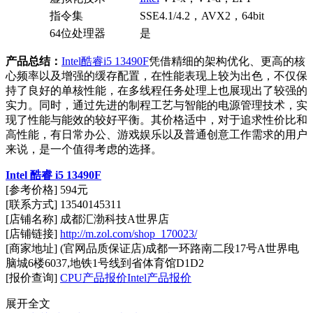
指令集
SSE4.1/4.2，AVX2，64bit
64位处理器
是
产品总结：
Intel酷睿i5 13490F
凭借精细的架构优化、更高的核
心频率以及增强的缓存配置，在性能表现上较为出色，不仅保
持了良好的单核性能，在多线程任务处理上也展现出了较强的
实力。同时，通过先进的制程工艺与智能的电源管理技术，实
现了性能与能效的较好平衡。其价格适中，对于追求性价比和
高性能，有日常办公、游戏娱乐以及普通创意工作需求的用户
来说，是一个值得考虑的选择。
Intel 酷睿 i5 13490F
[参考价格] 594元
[联系方式] 13540145311
[店铺名称] 成都汇渤科技A世界店
[店铺链接]
http://m.zol.com/shop_170023/
[商家地址] (官网品质保证店)成都一环路南二段17号A世界电
脑城6楼6037,地铁1号线到省体育馆D1D2
[报价查询]
CPU产品报价
Intel产品报价
展开全文