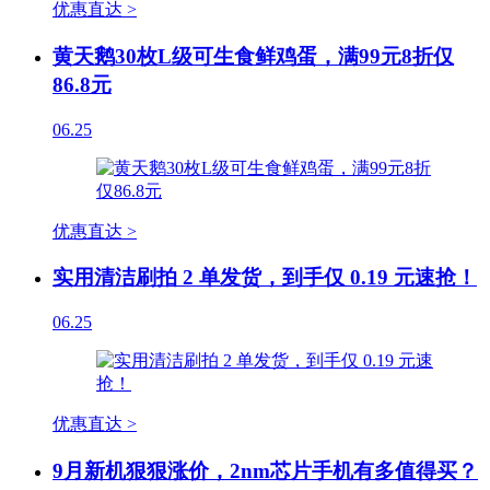
优惠直达 >
黄天鹅30枚L级可生食鲜鸡蛋，满99元8折仅
86.8元
06.25
优惠直达 >
实用清洁刷拍 2 单发货，到手仅 0.19 元速抢！
06.25
优惠直达 >
9月新机狠狠涨价，2nm芯片手机有多值得买？