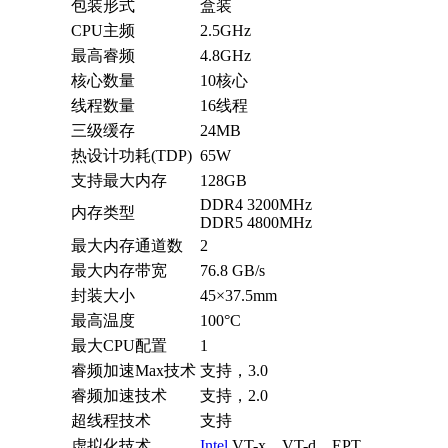
包装形式
盒装
CPU主频
2.5GHz
最高睿频
4.8GHz
核心数量
10核心
线程数量
16线程
三级缓存
24MB
热设计功耗(TDP)
65W
支持最大内存
128GB
DDR4 3200MHz
内存类型
DDR5 4800MHz
最大内存通道数
2
最大内存带宽
76.8 GB/s
封装大小
45×37.5mm
最高温度
100°C
最大CPU配置
1
睿频加速Max技术
支持，3.0
睿频加速技术
支持，2.0
超线程技术
支持
虚拟化技术
Intel
VT-x，VT-d，EPT