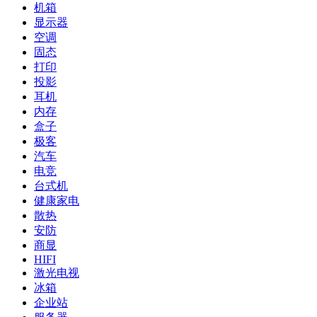
机箱
显示器
空调
固态
打印
投影
耳机
内存
盒子
极客
汽车
电竞
台式机
健康家电
散热
安防
商显
HIFI
激光电视
冰箱
企业站