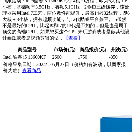
商家活动：intel酷睿i5 13600KF为14核20线程，即为6大核＋8
小核，基础频率3.5GHz，睿频5.1GHz，24MB三级缓存，该处
理器采用Intel 7工艺，两位数性能提升，最高14核32线程，即6
大核＋8小核，拥有超频功能，与12代酷睿平台兼容。I5虽然
不是最好的CPU，比起I9和I7的13代是不如的，但是也是属于
顶尖的高端CPU，如果想买这个CPU来玩游戏或者是做其他设
计画图或者是视频剪辑的话，
【查看】
商品型号
市场价(元)
商品报价(元)
升跌(元)
Intel 酷睿 i5 13600KF
2600
1750
-850
价格采集日期：2024年05月27日（价格如有波动，以商家报
价为准）
查看商品