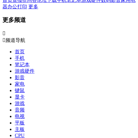
首页
查报价
问答
论坛
下载
手机
笔记本
游戏硬件
数码影音
家用电
器
办公打印
更多
更多频道


频道导航
首页
手机
笔记本
游戏硬件
影音
家电
键鼠
显卡
游戏
音频
电视
平板
主板
CPU