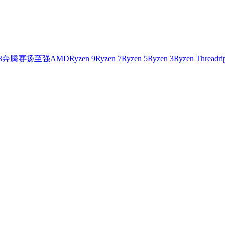
3
奔腾
赛扬
至强
AMD
Ryzen 9
Ryzen 7
Ryzen 5
Ryzen 3
Ryzen Threadri