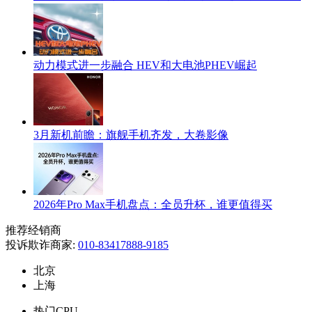
动力模式进一步融合 HEV和大电池PHEV崛起
3月新机前瞻：旗舰手机齐发，大卷影像
2026年Pro Max手机盘点：全员升杯，谁更值得买
推荐经销商
投诉欺诈商家:
010-83417888-9185
北京
上海
热门CPU