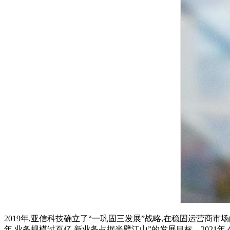
2019年,亚信科技确立了“一巩固三发展”战略,在稳固运营商
年,业务规模过百亿,新业务占据半壁江山”的发展目标。2021年,