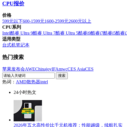
CPU报价
价格
599元以下
600-1599元
1600-2599元
2600元以上
CPU系列
Intel
酷睿 Ultra 9
酷睿 Ultra 7
酷睿 Ultra 5
酷睿i9
酷睿i7
酷睿i5
酷睿i
适用类型
台式机
笔记本
热门搜索
苹果发布会
AWE
Chinajoy
IFA
mwc
CES Asia
CES
热词：
AMD
散热器
intel
24小时热文
2026年五大高性价比千元机推荐：性能越级，续航扎实