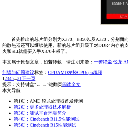
首先推出的芯片组分别为X370、B350以及A320，分别
的散热器还可以继续使用。新的芯片组升级了对DDR4内存的支持
火和SLI就需要入手X370主板了。
本文属于原创文章，如若转载，请注明来源：
一骑绝尘 锐龙 A
纠错与问题建议
标签：
CPU
AMD
发烧CPU
cpu超频
1
2
3
4
5
...
21
下一页
提示：支持键盘“← →”键翻页
阅读全文
本文导航
第1页：AMD 锐龙处理器首发评测
第2页：更多处理器技术解析
第3页：测试平台环境简介
第4页：Cinebench R11.5性能测试
第5页：Cinebench R15性能测试