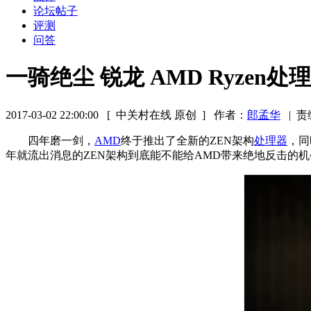
论坛帖子
评测
问答
一骑绝尘 锐龙 AMD Ryzen处
2017-03-02 22:00:00
[ 中关村在线 原创 ]
作者：
郎孟华
|
责
四年磨一剑，
AMD
终于推出了全新的ZEN架构
处理器
，同
年就流出消息的ZEN架构到底能不能给AMD带来绝地反击的