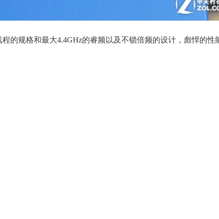
核八线程的规格和最大4.4GHz的睿频以及不锁倍频的设计，彪悍的性