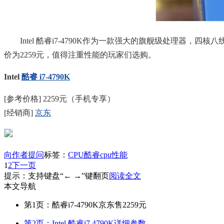
Intel 酷睿i7-4790K作为一款强大的旗舰级处理器，四
价为2259元，值得注重性能的玩家们选购。
Intel
酷睿 i7-4790K
[参考价格] 2259元（手机专享）
[经销商]
京东
向作者提问
标签：
CPU
酷睿
cpu性能
1
2
下一页
提示：支持键盘“← →”键翻页
阅读全文
本文导航
第1页：酷睿i7-4790K京东售2259元
第2页：Intel 酷睿i7 4790K详细参数