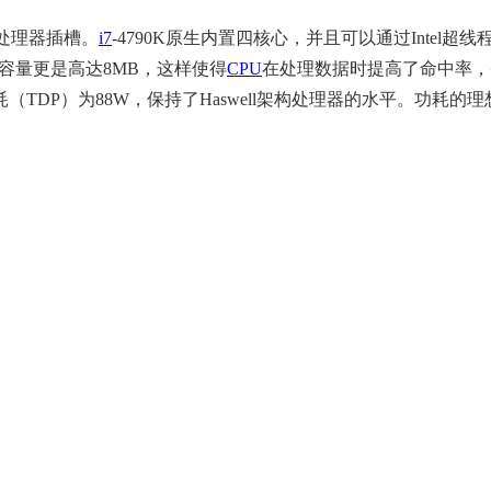
0处理器插槽。
i7
-4790K原生内置四核心，并且可以通过Inte
缓存容量更是高达8MB，这样使得
CPU
在处理数据时提高了命中率，
TDP）为88W，保持了Haswell架构处理器的水平。功耗