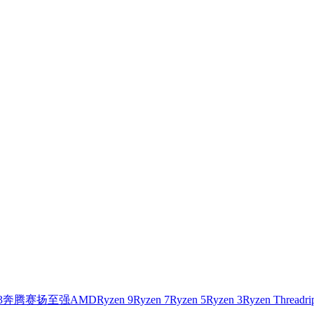
3
奔腾
赛扬
至强
AMD
Ryzen 9
Ryzen 7
Ryzen 5
Ryzen 3
Ryzen Threadri