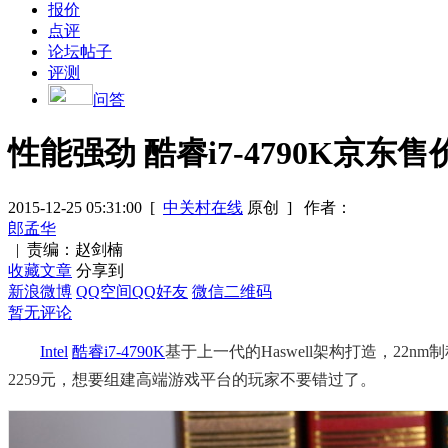
报价
点评
论坛帖子
评测
问答
性能强劲 酷睿i7-4790K京东售价
2015-12-25 05:31:00
[
中关村在线
原创 ]
作者：
郎孟华
|
责编：赵剑楠
收藏文章
分享到
新浪微博
QQ空间
QQ好友
微信二维码
暂无评论
Intel
酷睿i7-4790K
基于上一代的Haswell架构打造，22n
2259元，想要组建高端游戏平台的玩家不要错过了。