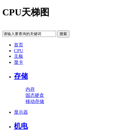
CPU天梯图
首页
CPU
主板
显卡
存储
内存
固态硬盘
移动存储
显示器
机电